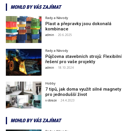
MOHLO BY VÁS ZAJÍMAT
Rady a Návody
Plast a přepravky jsou dokonalá
kombinace
admin
-
20.6.2025
Rady a Návody
Půjčovna stavebních strojů: Flexibilní
řešení pro vaše projekty
admin
-
18.10.2024
Hobby
7 tipů, jak doma využít silné magnety
pro jednodušší život
v obraze
-
24.4.2023
MOHLO BY VÁS ZAJÍMAT