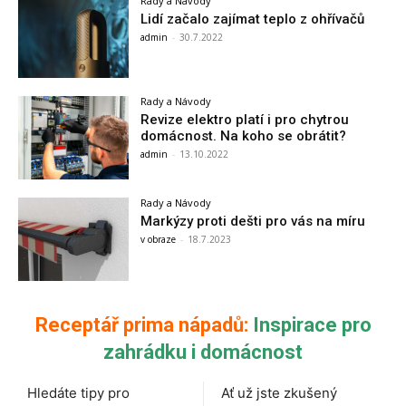
Rady a Návody
Lidí začalo zajímat teplo z ohřívačů
admin
-
30.7.2022
Rady a Návody
Revize elektro platí i pro chytrou
domácnost. Na koho se obrátit?
admin
-
13.10.2022
Rady a Návody
Markýzy proti dešti pro vás na míru
v obraze
-
18.7.2023
Receptář prima nápadů:
Inspirace pro
zahrádku i domácnost
Hledáte tipy pro
Ať už jste zkušený