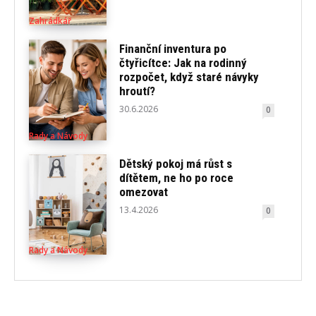
Zahrádkář
Finanční inventura po
čtyřicítce: Jak na rodinný
rozpočet, když staré návyky
hroutí?
30.6.2026
0
Rady a Návody
Dětský pokoj má růst s
dítětem, ne ho po roce
omezovat
13.4.2026
0
Rady a Návody