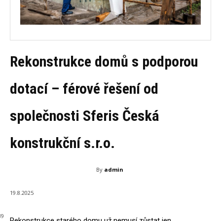
Rekonstrukce domů s podporou
dotací – férové řešení od
společnosti Sferis Česká
konstrukční s.r.o.
By
admin
19.8.2025
39
Rekonstrukce starého domu už nemusí zůstat jen