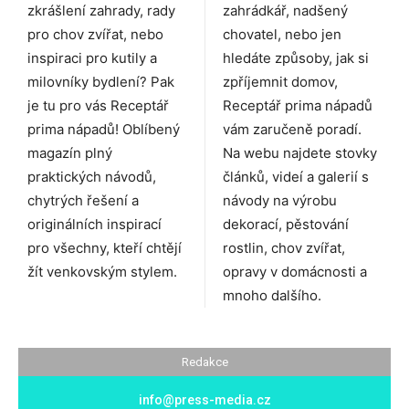
zkrášlení zahrady, rady
zahrádkář, nadšený
pro chov zvířat, nebo
chovatel, nebo jen
inspiraci pro kutily a
hledáte způsoby, jak si
milovníky bydlení? Pak
zpříjemnit domov,
je tu pro vás Receptář
Receptář prima nápadů
prima nápadů! Oblíbený
vám zaručeně poradí.
magazín plný
Na webu najdete stovky
praktických návodů,
článků, videí a galerií s
chytrých řešení a
návody na výrobu
originálních inspirací
dekorací, pěstování
pro všechny, kteří chtějí
rostlin, chov zvířat,
žít venkovským stylem.
opravy v domácnosti a
mnoho dalšího.
Redakce
info@press-media.cz