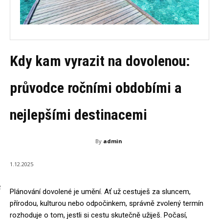
Kdy kam vyrazit na dovolenou:
průvodce ročními obdobími a
nejlepšími destinacemi
By
admin
1.12.2025
2
Plánování dovolené je umění. Ať už cestuješ za sluncem,
přírodou, kulturou nebo odpočinkem, správně zvolený termín
rozhoduje o tom, jestli si cestu skutečně užiješ. Počasí,