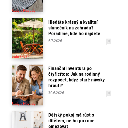
Rady a Návody
Hledáte krásný a kvalitní
slunečník na zahradu?
Poradíme, kde ho najdete
6.7.2026
0
Zahrádkář
Finanční inventura po
čtyřicítce: Jak na rodinný
rozpočet, když staré návyky
hroutí?
30.6.2026
0
Rady a Návody
Dětský pokoj má růst s
dítětem, ne ho po roce
omezovat