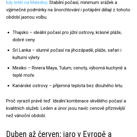
kdy letět na Maledivy
. Stabilní počasí, minimum srážek a
výjimečné podmínky na šnorchlování i potápění dělají z tohoto
období jasnou volbu.
Thajsko – ideální počasí pro jižní ostrovy, krásné pláže,
dobré ceny.
Srí Lanka – slunné počasí na jihozápadě, pláže, safari i
kulturní výlety.
Mexiko – Riviera Maya, Tulum, cenoty, výborná kuchyně a
teplé moře.
Kanárské ostrovy – příjemná teplota bez dlouhého letu.
Proč vyrazit právě teď: Ideální kombinace skvělého počasí a
kvalitních služeb. Leden a únor jsou navíc cenově příznivější
než vánoční období.
Duben až červen: jaro v Evropě a