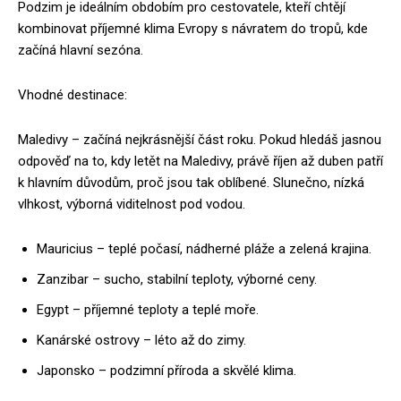
Podzim je ideálním obdobím pro cestovatele, kteří chtějí
kombinovat příjemné klima Evropy s návratem do tropů, kde
začíná hlavní sezóna.
Vhodné destinace:
Maledivy – začíná nejkrásnější část roku. Pokud hledáš jasnou
odpověď na to, kdy letět na Maledivy, právě říjen až duben patří
k hlavním důvodům, proč jsou tak oblíbené. Slunečno, nízká
vlhkost, výborná viditelnost pod vodou.
Mauricius – teplé počasí, nádherné pláže a zelená krajina.
Zanzibar – sucho, stabilní teploty, výborné ceny.
Egypt – příjemné teploty a teplé moře.
Kanárské ostrovy – léto až do zimy.
Japonsko – podzimní příroda a skvělé klima.