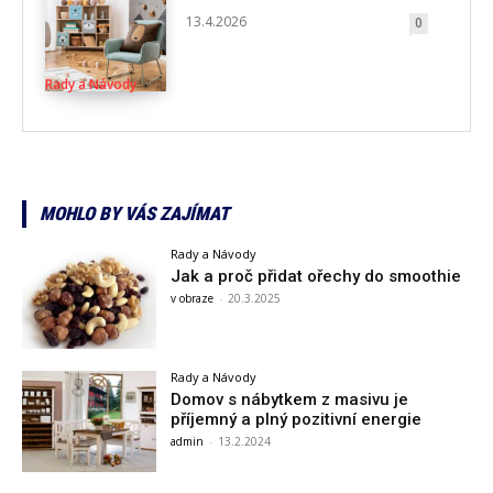
13.4.2026
0
Rady a Návody
MOHLO BY VÁS ZAJÍMAT
Rady a Návody
Jak a proč přidat ořechy do smoothie
v obraze
-
20.3.2025
Rady a Návody
Domov s nábytkem z masivu je
příjemný a plný pozitivní energie
admin
-
13.2.2024