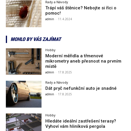
Rady a Návody
Trápí váš štěnice? Nebojte si říci o
pomoc!
admin
-
11.4.2024
MOHLO BY VÁS ZAJÍMAT
Hobby
Moderní měřidla a třmenové
mikrometry aneb přesnost na prvním
místě
admin
-
17.8.2025
Rady a Návody
Dát pryč nefunkční auto je snadné
admin
-
17.8.2025
Hobby
Hledáte ideální zastřešení terasy?
Vyhoví vám hliníková pergola