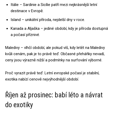
Itálie – Sardinie a Sicílie patří mezi nejkrásnější letní
destinace v Evropě.
Island – unikátní příroda, nejdelší dny v roce.
Kanada a Aljaška – jediné období, kdy je příroda dostupná
a počasí příznivé.
Maledivy – vlhčí období, ale pokud víš, kdy letět na Maledivy
kvůli cenám, pak je to právě teď. Občasné přeháňky nevadí,
ceny jsou výrazně nižší a podmínky na surfování výborné.
Proč vyrazit právě teď: Letní evrop­ské počasí je stabilní,
exotika nabízí cenově nejvýhodnější období.
Říjen až prosinec: babí léto a návrat
do exotiky