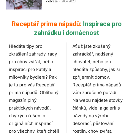
v obraze
-
20.4.2023
Receptář prima nápadů:
Inspirace pro
zahrádku i domácnost
Hledáte tipy pro
Ať už jste zkušený
zkrášlení zahrady, rady
zahrádkář, nadšený
pro chov zvířat, nebo
chovatel, nebo jen
inspiraci pro kutily a
hledáte způsoby, jak si
milovníky bydlení? Pak
zpříjemnit domov,
je tu pro vás Receptář
Receptář prima nápadů
prima nápadů! Oblíbený
vám zaručeně poradí.
magazín plný
Na webu najdete stovky
praktických návodů,
článků, videí a galerií s
chytrých řešení a
návody na výrobu
originálních inspirací
dekorací, pěstování
pro všechny, kteří chtějí
rostlin, chov zvířat,